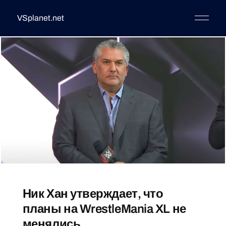
VSplanet.net
Ник Хан утверждает, что
планы на WrestleMania XL не
менялись