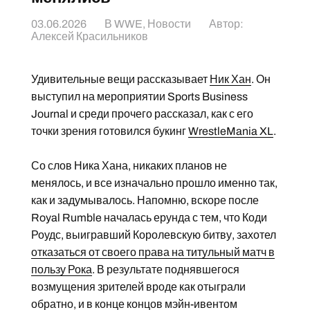
03.06.2026
В
WWE
,
Новости
Автор:
Алексей Красильников
Удивительные вещи рассказывает
Ник Хан
. Он
выступил на мероприятии Sports Business
Journal и среди прочего рассказал, как с его
точки зрения готовился букинг
WrestleMania XL
.
Со слов Ника Хана, никаких планов не
менялось, и все изначально прошло именно так,
как и задумывалось. Напомню, вскоре после
Royal Rumble началась ерунда с тем, что Коди
Роудс, выигравший Королевскую битву, захотел
отказаться от своего права на титульный матч в
пользу Рока
. В результате поднявшегося
возмущения зрителей вроде как отыграли
обратно, и в конце концов
мэйн-ивентом