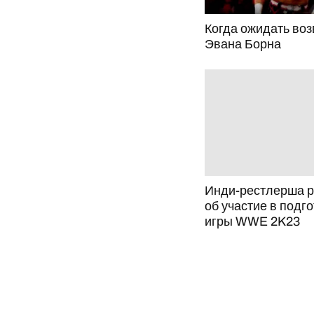
Когда ожидать во
Эвана Борна
Инди-рестлерша р
об участие в подг
игры WWE 2K23