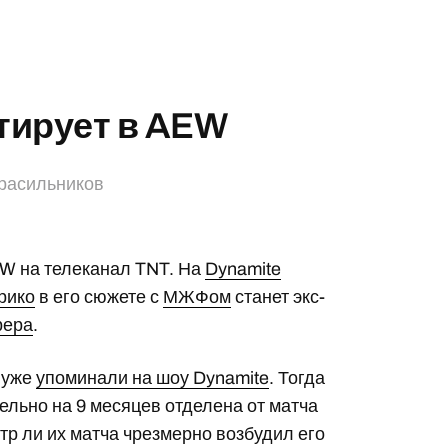
тирует в AEW
расильников
W на телеканал TNT. На
Dynamite
рико
в его сюжете с
МЖФом
станет экс-
рера
.
а уже
упоминали на шоу Dynamite
. Тогда
ельно на 9 месяцев отделена от матча
тр ли их матча чрезмерно возбудил его