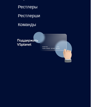
Рестлеры
Рестлерши
Команды