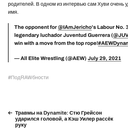
родителей. В одном из интервью сам Хуви очень у
имя.
The opponent for
@IAmJericho
's Labour No. 3
legendary luchador Juventud Guerrera (
@JUV
win with a move from the top rope!
#AEWDynam
— All Elite Wrestling (@AEW)
July 29, 2021
#
ПодRAWбности
Травмы на Dynamite: Стю Грейсон
ударился головой, а Кэш Уилер рассёк
руку