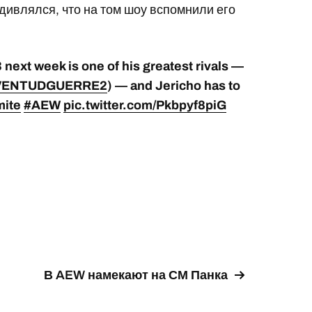
дивлялся, что на том шоу вспомнили его
 next week is one of his greatest rivals —
ENTUDGUERRE2
) — and Jericho has to
ite
#AEW
pic.twitter.com/Pkbpyf8piG
В AEW намекают на СМ Панка