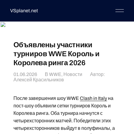
VSplanet.net
Объявлены участники
турниров WWE Король и
Королева ринга 2026
01.06.2026
В
WWE
,
Новости
Автор:
Алексей Красильников
После завершения шоу WWE
Clash in Italy
на
пост-шоу объявили сетки турниров Король и
Королева ринга. Оба турнира начнутся с
четырехсторонних матчей. Победители этих
четырехсторонников выйдут в полуфиналы, а