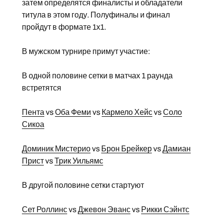
затем определятся финалисты и обладатели
титула в этом году. Полуфиналы и финал
пройдут в формате 1х1.
В мужском турнире примут участие:
В одной половине сетки в матчах 1 раунда
встретятся
Пента
vs
Оба Феми
vs
Кармело Хейс
vs
Соло
Сикоа
Доминик Мистерио
vs
Брон Брейкер
vs
Дамиан
Прист
vs
Трик Уильямс
В другой половине сетки стартуют
Сет Роллинс
vs
Джевон Эванс
vs
Рикки Сэйнтс