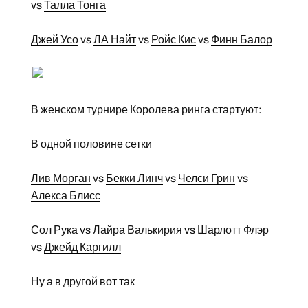
vs
Талла Тонга
Джей Усо
vs
ЛА Найт
vs
Ройс Кис
vs
Финн Балор
В женском турнире Королева ринга стартуют:
В одной половине сетки
Лив Морган
vs
Бекки Линч
vs
Челси Грин
vs
Алекса Блисс
Сол Рука
vs
Лайра Валькирия
vs
Шарлотт Флэр
vs
Джейд Каргилл
Ну а в другой вот так