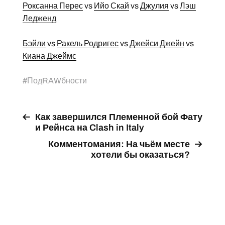
Роксанна Перес
vs
Ийо Скай
vs
Джулия
vs
Лэш
Ледженд
Бэйли
vs
Ракель Родригес
vs
Джейси Джейн
vs
Киана Джеймс
#
ПодRAWбности
Как завершился Племенной бой Фату
и Рейнса на Clash in Italy
Комментомания: На чьём месте
хотели бы оказаться?