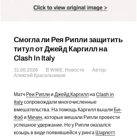
Смогла ли Рея Рипли защитить
титул от Джейд Каргилл на
Clash In Italy
31.05.2026
В
WWE
,
Новости
Автор:
Алексей Красильников
Матч
Реи Рипли
и
Джейд Каргилл
на
Clash in
Italy
сопровождали многочисленные
вмешательства. На помощь Каргилл вышли
Би-
Фаб
и
Мичин
, которые мешали Рипли провести
успешное удержание. Но у Рипли оказался
козырь в виде появившейся у ринга
Шарлотт
.