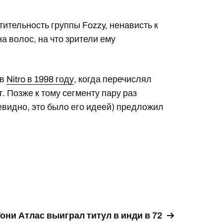
ительность группы Fozzy, ненависть к
а волос, на что зрители ему
 в
Nitro в 1998 году
, когда перечислял
 Позже к тому сегменту пару раз
чевидно, это было его идеей) предложил
они Атлас выиграл титул в инди в 72