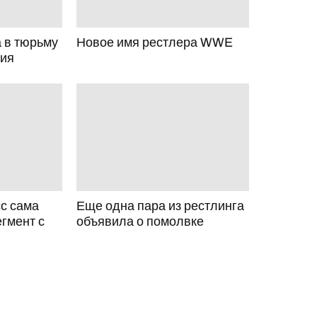
 в тюрьму
Новое имя рестлера WWE
ния
с сама
Еще одна пара из рестлинга
гмент с
объявила о помолвке