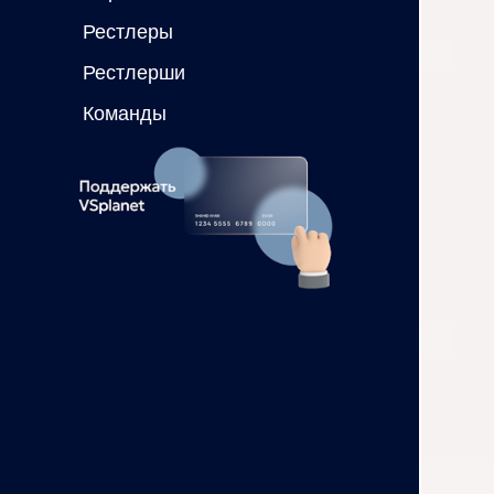
Рестлеры
Рестлерши
Команды