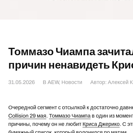
Томмазо Чиампа зачитал
причин ненавидеть Кри
31.05.2026
В
AEW
,
Новости
Автор:
Алексей 
Очередной сегмент с отсылкой к достаточно дав
Collision 29 мая
.
Томмазо Чиампа
в один из момен
причины, почему он не любит
Криса Джерико
. С 
бумажный список, который волочился по матам.