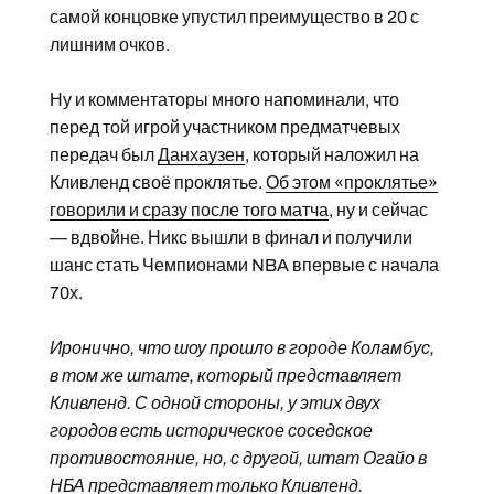
самой концовке упустил преимущество в 20 с
лишним очков.
Ну и комментаторы много напоминали, что
перед той игрой участником предматчевых
передач был
Данхаузен
, который наложил на
Кливленд своё проклятье.
Об этом «проклятье»
говорили и сразу после того матча
, ну и сейчас
— вдвойне. Никс вышли в финал и получили
шанс стать Чемпионами NBA впервые с начала
70х.
Иронично, что шоу прошло в городе Коламбус,
в том же штате, который представляет
Кливленд. С одной стороны, у этих двух
городов есть историческое соседское
противостояние, но, с другой, штат Огайо в
НБА представляет только Кливленд.