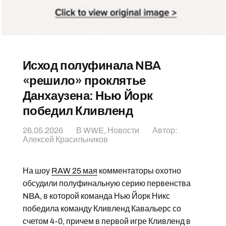
Исход полуфинала NBA
«решило» проклятье
Данхаузена: Нью Йорк
победил Кливленд
26.05.2026
В
WWE
,
Новости
Автор:
Алексей Красильников
На шоу
RAW 25 мая
комментаторы охотно
обсудили полуфинальную серию первенства
NBA, в которой команда Нью Йорк Никс
победила команду Кливленд Кавальерс со
счетом 4-0, причем в первой игре Кливленд в