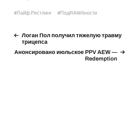
#
Лайф.Рестлинг
#
ПодRAWбности
Логан Пол получил тяжелую травму
трицепса
Анонсировано июльское PPV AEW —
Redemption