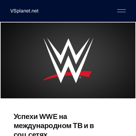
VSplanet.net
Успехи WWE на
международном ТВ и в
соц.сетях