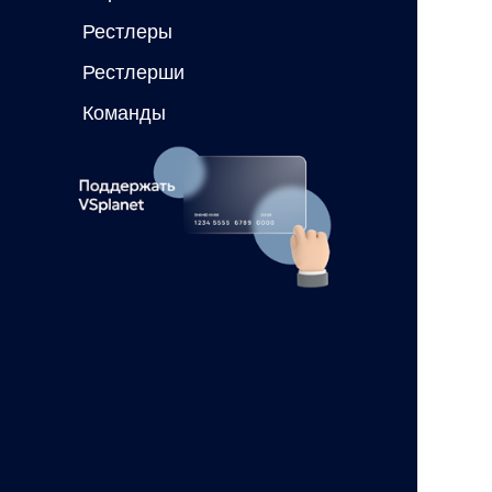
Рестлеры
Рестлерши
Команды