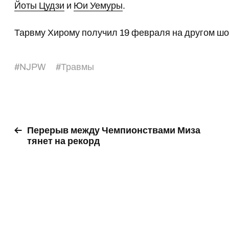
Йоты Цудзи
и
Юи Уемуры
.
Тарвму Хирому получил 19 февраля на другом шо
#
NJPW
#
Травмы
Перерыв между Чемпионствами Миза
тянет на рекорд