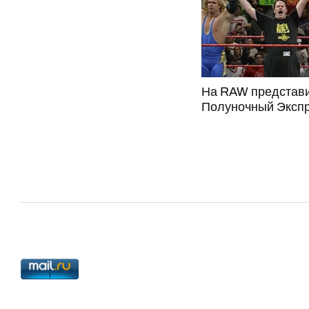
На RAW представ
Полуночный Эксп