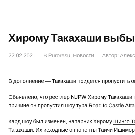
Хирому Такахаши выбыл
22.02.2021
В
Puroresu
,
Новости
Автор:
Алекс
В дополнение — Такахаши придется пропустить ок
Объявлено, что рестлер NJPW
Хирому Такахаши
причине он пропустил шоу тура Road to Castle Att
Кард шоу был изменен, напарник Хирому
Шинго Т
Такахаши. Их исходные оппоненты
Таичи Ишимор