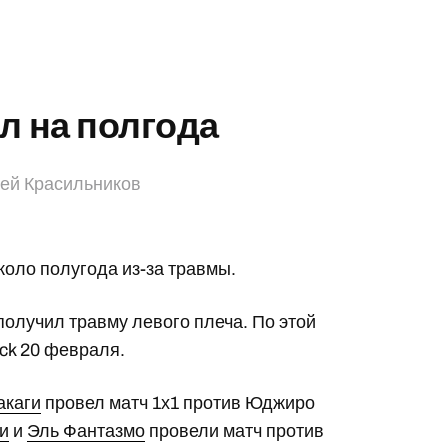
 на полгода
ей Красильников
оло полугода из-за травмы.
получил травму левого плеча. По этой
ack 20 февраля.
акаги
провел матч 1х1 против Юджиро
и
и
Эль Фантазмо
провели матч против