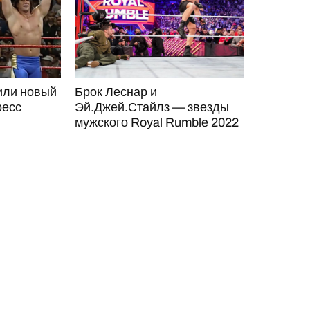
или новый
Брок Леснар и
ресс
Эй.Джей.Стайлз — звезды
мужского Royal Rumble 2022