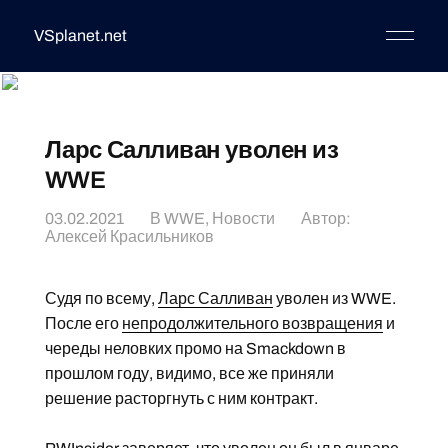
VSplanet.net
Ларс Салливан уволен из
WWE
03.02.2021
В
WWE
,
Новости
Автор:
Алексей Красильников
Судя по всему,
Ларс Салливан
уволен из WWE.
После его
непродолжительного возвращения
и
череды неловких промо на Smackdown в
прошлом году, видимо, все же приняли
решение расторгнуть с ним контракт.