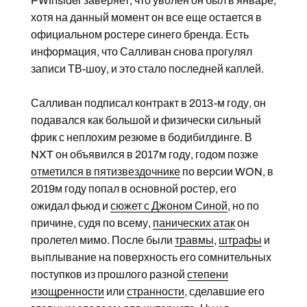
PWInsider заверяет, что уволен он был в январе,
хотя на данный момент он все еще остается в
официальном ростере синего бренда. Есть
информация, что Салливан снова прогулял
записи ТВ-шоу, и это стало последней каплей.
Салливан подписал контракт в 2013-м году, он
подавался как большой и физически сильный
фрик с неплохим резюме в бодибилдинге. В
NXT он объявился в 2017м году, годом позже
отметился в пятизвездочнике
по версии WON, в
2019м году попал в основной ростер, его
ожидал фьюд и
сюжет с Джоном Синой
, но по
причине, судя по всему,
панических атак
он
пролетел мимо. После были
травмы
,
штрафы
и
выплывание на поверхность его сомнительных
поступков из прошлого разной
степени
изощренности
или
странности
, сделавшие его