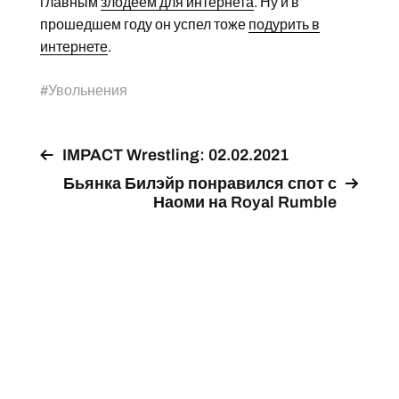
главным
злодеем для интернета
. Ну и в
прошедшем году он успел тоже
подурить в
интернете
.
#
Увольнения
IMPACT Wrestling: 02.02.2021
Бьянка Билэйр понравился спот с
Наоми на Royal Rumble