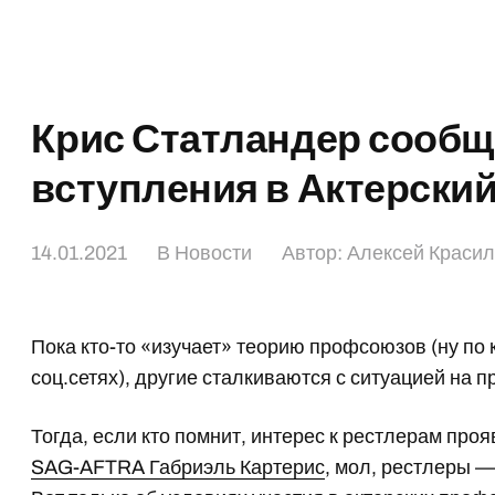
Крис Статландер сообщ
вступления в Актерски
14.01.2021
В
Новости
Автор:
Алексей Краси
Пока кто-то «изучает» теорию профсоюзов (ну по 
соц.сетях), другие сталкиваются с ситуацией на п
Тогда, если кто помнит, интерес к рестлерам про
SAG-AFTRA Габриэль Картерис
, мол, рестлеры —