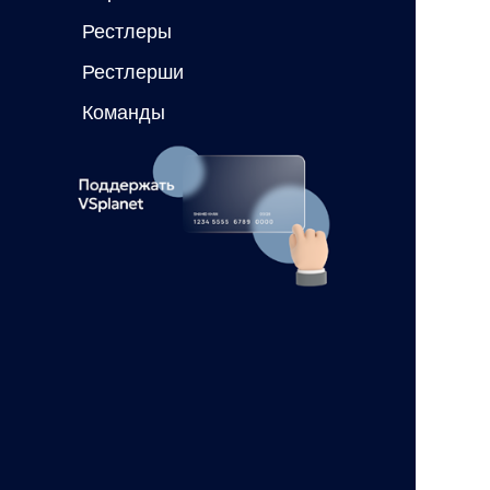
Рестлеры
Рестлерши
Команды