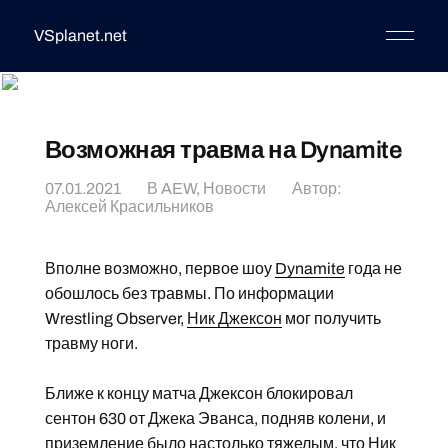
VSplanet.net
Возможная травма на Dynamite
07.01.2021
В
AEW
,
Новости
Автор:
Алексей Красильников
Вполне возможно, первое шоу
Dynamite
года не
обошлось без травмы. По информации
Wrestling Observer,
Ник Джексон
мог получить
травму ноги.
Ближе к концу матча Джексон блокировал
сентон 630 от Джека Эванса, подняв колени, и
приземление было настолько тяжелым, что Ник