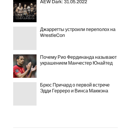
AEW Dark: 31.05.2022
Джарретты устроили переполох на
WrestleCon
Почему Рио Фердинанда называют
украшением Манчестер Юнайтед
Брюс Причард о первой встрече
Эдди Герреро и Винса Макмэна