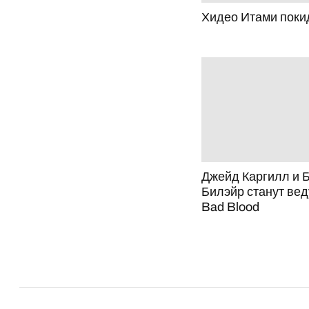
Хидео Итами пок
Джейд Каргилл и 
Билэйр станут ве
Bad Blood