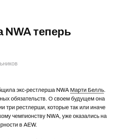
а NWA теперь
льников
общила экс-рестлерша NWA
Марти Белль
.
тных обязательств. О своем будущем она
ии три рестлерши, которые так или иначе
кому чемпионству NWA, уже оказались на
ярности в AEW.