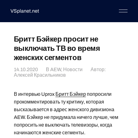
VSplanet.net
Бритт Бэйкер просит не
выключать ТВ во время
женских сегментов
14.10.2020
В
AEW
,
Новости
Автор:
Алексей Красильников
В интервью Uprox
Бритт Бэйкер
попросили
прокомментировать ту критику, которая
высказывается в адрес женского дивизиона
AEW. Бэйкер не придумала ничего лучше, чем
попросить не выключать телевизоры, когда
начинаются женские сегменты.