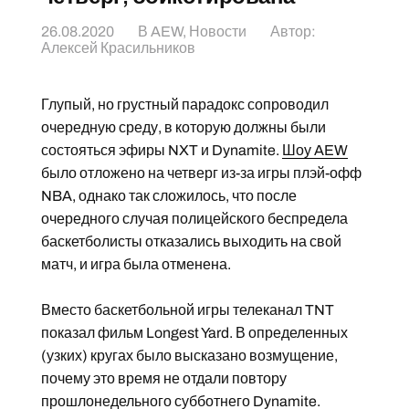
26.08.2020
В
AEW
,
Новости
Автор:
Алексей Красильников
Глупый, но грустный парадокс сопроводил
очередную среду, в которую должны были
состояться эфиры NXT и Dynamite.
Шоу AEW
было отложено на четверг из-за игры плэй-офф
NBA, однако так сложилось, что после
очередного случая полицейского беспредела
баскетболисты отказались выходить на свой
матч, и игра была отменена.
Вместо баскетбольной игры телеканал TNT
показал фильм Longest Yard. В определенных
(узких) кругах было высказано возмущение,
почему это время не отдали повтору
прошлонедельного субботнего
Dynamite
.