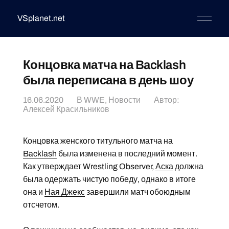
VSplanet.net
Концовка матча на Backlash
была переписана в день шоу
16.06.2020
В
WWE
,
Новости
Автор:
Алексей Красильников
Концовка женского титульного матча на
Backlash
была изменена в последний момент.
Как утверждает Wrestling Observer,
Аска
должна
была одержать чистую победу, однако в итоге
она и
Ная Джекс
завершили матч обоюдным
отсчетом.