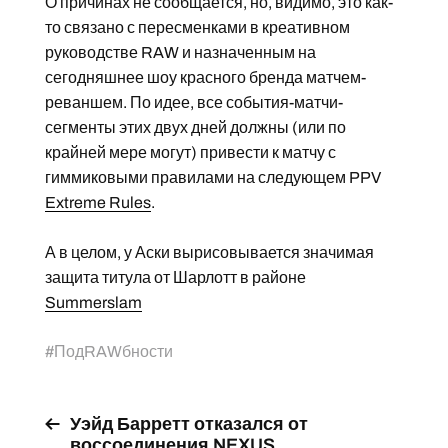
О причинах не сообщается, но, видимо, это как-
то связано с пересменками в креативном
руководстве RAW и назначенным на
сегодняшнее шоу красного бренда матчем-
реваншем. По идее, все события-матчи-
сегменты этих двух дней должны (или по
крайней мере могут) привести к матчу с
гиммиковыми правилами на следующем PPV
Extreme Rules
.
А в целом, у Аски вырисовывается значимая
защита титула от Шарлотт в районе
Summerslam
#
ПодRAWбности
Уэйд Барретт отказался от
воссоединения NEXUS