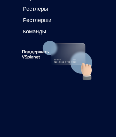
Рестлеры
Рестлерши
Команды