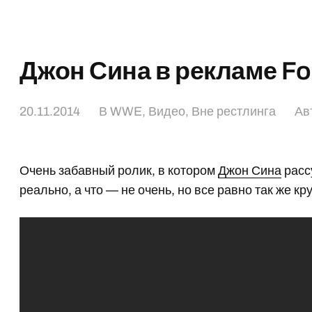
Джон Сина в рекламе Fo
20.11.2014
В
WWE
,
Видео
,
Вне рестлинга
Ав
Очень забавный ролик, в котором
Джон Сина
расс
реально, а что — не очень, но все равно так же кру