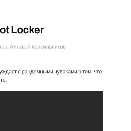
ot Locker
тор:
Алексей Красильников
уждает с рандомными чуваками о том, что
то.