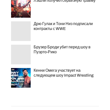
Лэшли получил серьезную травму
Дрю Гулак и Тони Низ подписали
контракты с WWE
Брузер Броди убит перед шоу в
Пуэрто-Рико
Кенни Омега участвует на
следующем шоу Impact Wrestling