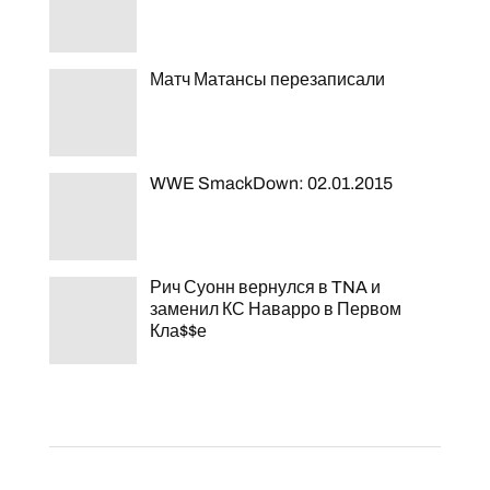
Матч Матансы перезаписали
WWE SmackDown: 02.01.2015
Рич Суонн вернулся в TNA и
заменил КС Наварро в Первом
Кла$$е