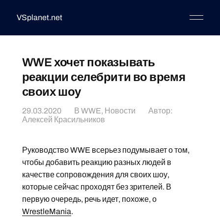
VSplanet.net
WWE хочет показывать
реакции селебрити во время
своих шоу
29.03.2020
В
WWE
,
Новости
Автор:
Алексей Красильников
Руководство WWE всерьез подумывает о том,
чтобы добавить реакцию разных людей в
качестве сопровождения для своих шоу,
которые сейчас проходят без зрителей. В
первую очередь, речь идет, похоже, о
WrestleMania
.