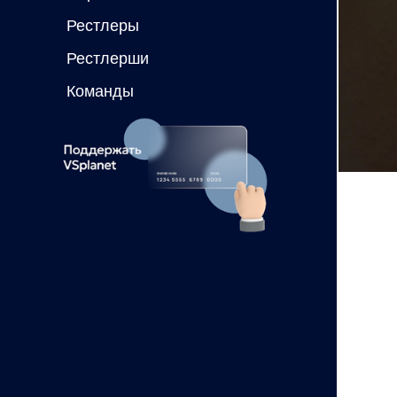
Рестлеры
Рестлерши
Команды