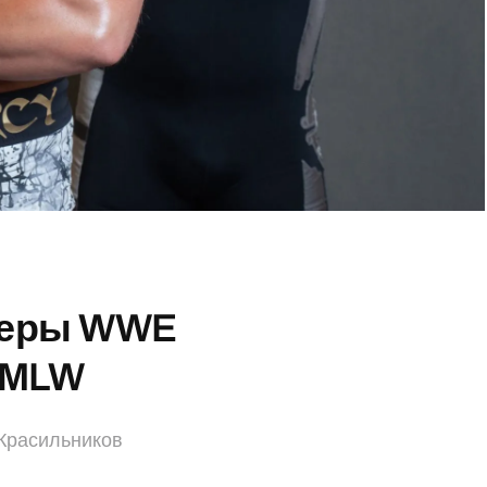
леры WWE
 MLW
Красильников