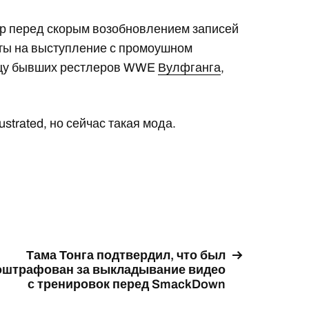
тер перед скорым возобновлением записей
акты на выступление с промоушном
оицу бывших рестлеров WWE
Вулфганга
,
strated, но сейчас такая мода.
Тама Тонга подтвердил, что был
оштрафован за выкладывание видео
с тренировок перед SmackDown