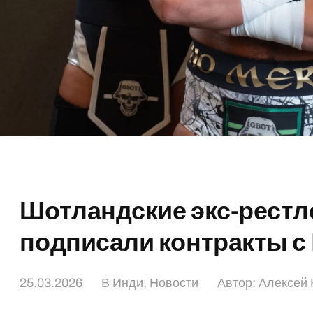
Шотландские экс-рест
подписали контракты с
25.03.2026
В
Инди
,
Новости
Автор:
Алексей 