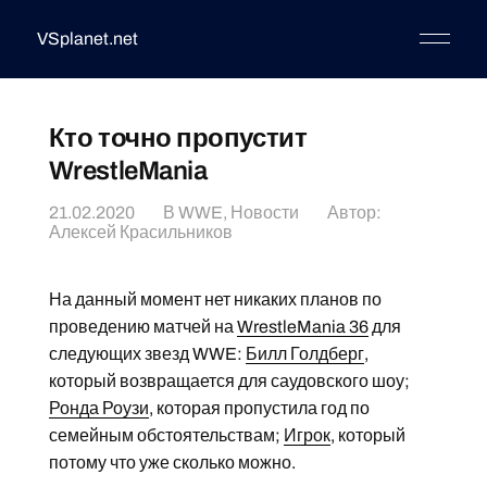
VSplanet.net
Кто точно пропустит
WrestleMania
21.02.2020
В
WWE
,
Новости
Автор:
Алексей Красильников
На данный момент нет никаких планов по
проведению матчей на
WrestleMania 36
для
следующих звезд WWE:
Билл Голдберг
,
который возвращается для саудовского шоу;
Ронда Роузи
, которая пропустила год по
семейным обстоятельствам;
Игрок
, который
потому что уже сколько можно.