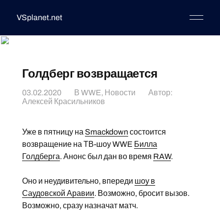
VSplanet.net
Голдберг возвращается
03.02.2020
В
WWE
,
Новости
Автор:
Алексей Красильников
Уже в пятницу на
Smackdown
состоится
возвращение на ТВ-шоу WWE
Билла
Голдберга
. Анонс был дан во время
RAW
.
Оно и неудивительно, впереди
шоу в
Саудовской Аравии
. Возможно, бросит вызов.
Возможно, сразу назначат матч.