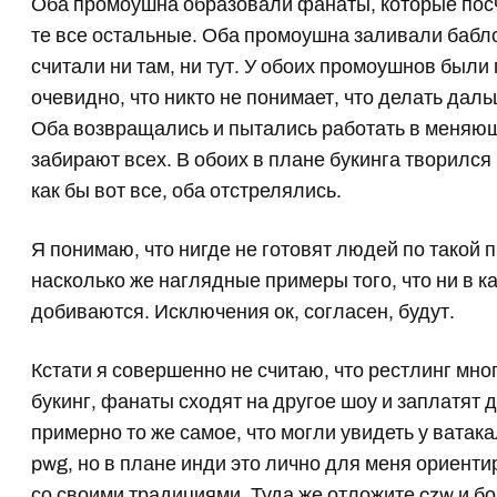
Оба промоушна образовали фанаты, которые посчи
те все остальные. Оба промоушна заливали бабло
считали ни там, ни тут. У обоих промоушнов был
очевидно, что никто не понимает, что делать даль
Оба возвращались и пытались работать в меняющ
забирают всех. В обоих в плане букинга творилс
как бы вот все, оба отстрелялись.
Я понимаю, что нигде не готовят людей по такой 
насколько же наглядные примеры того, что ни в к
добиваются. Исключения ок, согласен, будут.
Кстати я совершенно не считаю, что рестлинг мно
букинг, фанаты сходят на другое шоу и заплатят д
примерно то же самое, что могли увидеть у ватак
pwg, но в плане инди это лично для меня ориент
со своими традициями. Туда же отложите czw и б