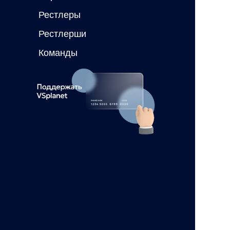
Рестлеры
Рестлерши
Команды