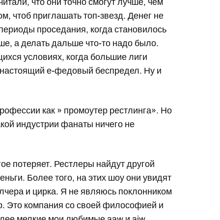
тали, что они точно смогут лучше, чем
м, чтоб приглашать топ-звезд. Денег не
и периоды проседания, когда становилось
ше, а делать дальше что-то надо было.
ихся условиях, когда большие лиги
я настоящий е-федовый беспредел. Ну и
профессии как » промоутер рестлинга». Но
акой индустрии фанаты ничего не
гое потеряет. Рестлеры найдут другой
еньги. Более того, на этих шоу они увидят
алчера и цирка. Я не являюсь поклонником
ир. Это компания со своей философией и
олее мелкие мои любимые aaw и aiw.