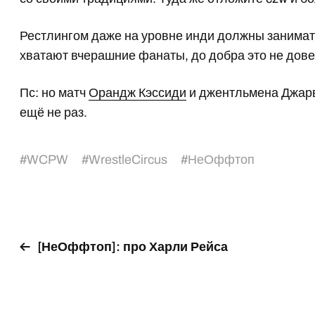
Рестлингом даже на уровне инди должны занима
хватают вчерашние фанаты, до добра это не дове
Пс: но матч
Орандж Кэссиди
и джентльмена Джарв
ещё не раз.
#
WCPW
#
WrestleCircus
#
НеОффтоп
[НеОффтоп]: про Харли Рейса