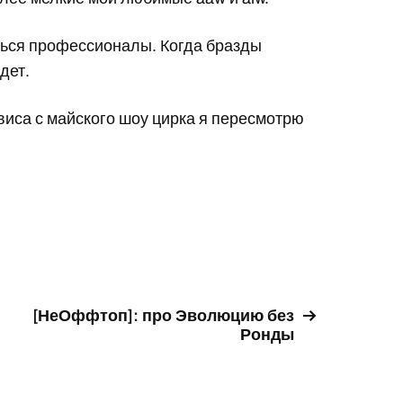
ться профессионалы. Когда бразды
дет.
иса с майского шоу цирка я пересмотрю
[НеОффтоп]: про Эволюцию без
Ронды