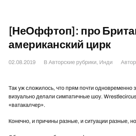
[НеОффтоп]: про Брита
американский цирк
02.08.2019
В
Авторские рубрики
,
Инди
Автор
Так уж сложилось, что прям почти одновременно
визуально делали симпатичные шоу. Wrestlecircus 
«ватакалчер».
Конечно, и причины разные, и ситуации разные, н