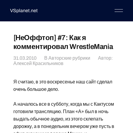
VSplanet.net
[НеОффтоп] #7: Как я
комментировал WrestleMania
31.03.2010
В
Авторские рубрики
Автор:
Алексей Красильников
Я считаю, в это воскресенье наш сайт сделал
очень большое дело.
А началось все в субботу, когда мы с Кактусом
готовили трансляцию. План «А» был в ночь
выдать обычное аудио, из этого склепать
дорожку, а в понедельник вечером уже пусть в