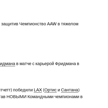
, защитив Чемпионство AAW в тяжелом
ридмана
в матче с карьерой Фридмана в
итчетт) победили
LAX
(
Ортис
и
Сантана
)
 став НОВЫМИ Командными чемпионами в