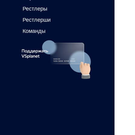
Рестлеры
Рестлерши
Команды