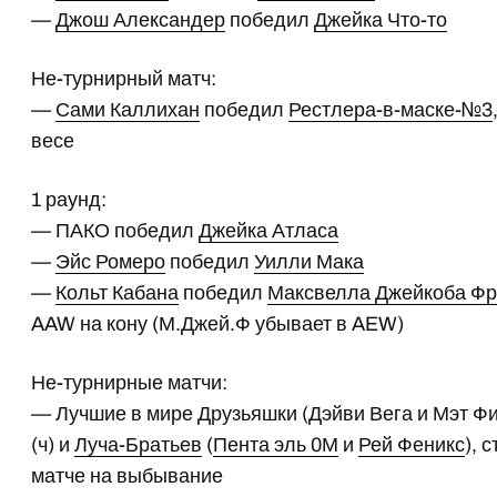
—
Джош Александер
победил
Джейка Что-то
Не-турнирный матч:
—
Сами Каллихан
победил
Рестлера-в-маске-№3
весе
1 раунд:
— ПАКО победил
Джейка Атласа
—
Эйс Ромеро
победил
Уилли Мака
—
Кольт Кабана
победил
Максвелла Джейкоба Ф
AAW на кону (М.Джей.Ф убывает в AEW)
Не-турнирные матчи:
— Лучшие в мире Друзьяшки (Дэйви Вега и Мэт Ф
(ч) и
Луча-Братьев
(
Пента эль 0М
и
Рей Феникс
),
матче на выбывание