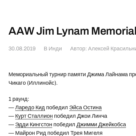
AAW Jim Lynam Memorial
30.08.2019
В
Инди
Автор:
Алексей Красильн
Мемориальный турнир памяти Джима Лайнама про
Чикаго (Иллинойс).
1 раунд:
—
Ларедо Кид
победил
Эйса Остина
—
Курт Сталлион
победил Джои Линча
—
Эдди Кингстон
победил
Джимми Джейкобса
—
Майрон Рид
победил
Трея Мигеля