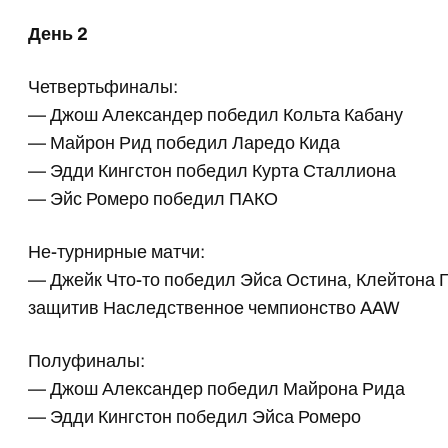
День 2
Четвертьфиналы:
— Джош Александер победил Кольта Кабану
— Майрон Рид победил Ларедо Кида
— Эдди Кингстон победил Курта Сталлиона
— Эйс Ромеро победил ПАКО
Не-турнирные матчи:
— Джейк Что-то победил Эйса Остина, Клейтона 
защитив Наследственное чемпионство AAW
Полуфиналы:
— Джош Александер победил Майрона Рида
— Эдди Кингстон победил Эйса Ромеро