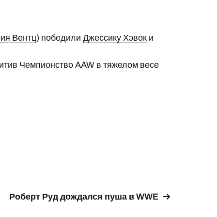
ия Вентц
) победили
Джессику Хэвок
и
щитив Чемпионство AAW в тяжелом весе
Роберт Руд дождался пуша в WWE