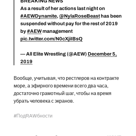
BREAKING NEWS
As a result of her actions last night on
#AEWDynamite
,
@NylaRoseBeast
has been
suspended without pay for the rest of 2019
by
#AEW
management
pic.twitter.com/N0cXjiIBsQ
— All Elite Wrestling (@AEW)
December 5,
2019
Вообще, учитывая, что рестлеров на контракте
море, а эфирного времени всего два часа,
достаточно грамотный шаг, чтобы на время
убрать человека с экранов.
#
ПодRAWбности