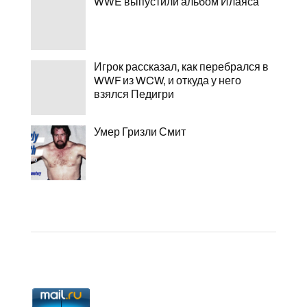
WWE выпустили альбом Илаяса
Игрок рассказал, как перебрался в
WWF из WCW, и откуда у него
взялся Педигри
Умер Гризли Смит