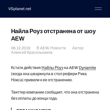
VSplanet.net
Найла Роуз отстранена от шоу
AEW
06.12.2019
В
AEW
,
Новости
Автор:
Алексей Красильников
Кстати действия
Найлы Роуз
на AEW
Dynamite
(когда она шваркнула в стол рефери Рика
Нокса) привели к ее отстранению.
Твиттер компании сообщает, что она отстранена
без оплаты до конца года.