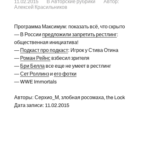
11.02.2015
В
Авторские рубрики
Автор:
Алексей Красильников
Программа Максимум: показать всё, что скрыто
— В России
предложили запретить рестлинг
:
общественная инициатива!
—
Подкаст про подкаст
: Игрок у Стива Отина
—
Роман Рейнс
взбесил зрителя
—
Бри Белла
все еще не умеет в рестлинг
—
Сет Роллинз
и
его фотки
— WWE Immortals
Авторы: Серхио_М, злобная росомаха, the Lock
Дата записи: 11.02.2015