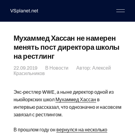
VSplanet.net
Мухаммед Хассан не намерен
менять пост директора школы
на рестлинг
22.09.2019
В
Новости
Автор:
Алексей
Красильников
Экс-рестлер WWE, а ныне директор одной из
ньюйоркских школ
Мухаммед Хассан
в
интервью рассказал, что однозначно и насовсем
завязал с рестлингом.
В прошлом году он
вернулся на несколько