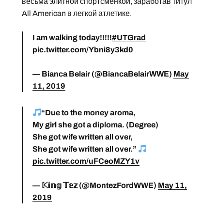
весьма элитной спортсменкой, заработав титул
All American в легкой атлетике.
I am walking today!!!!!
#UTGrad
pic.twitter.com/Ybni8y3kd0
— Bianca Belair (@BiancaBelairWWE)
May
11, 2019
“Due to the money aroma,
My girl she got a diploma. (Degree)
She got wife written all over,
She got wife written all over.”
pic.twitter.com/uFCeoMZY1v
— 𝕂𝕚𝕟𝕘 𝕋𝕖𝕫 (@MontezFordWWE)
May 11,
2019