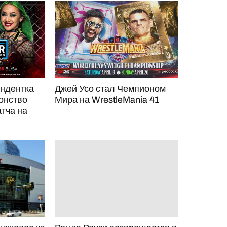
ндентка
Джей Усо стал Чемпионом
онство
Мира на WrestleMania 41
тча на