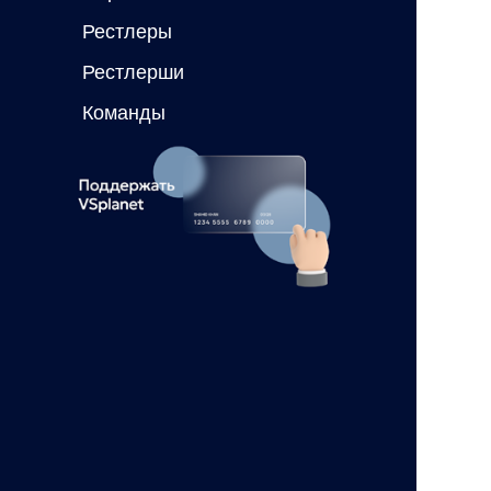
Рестлеры
Рестлерши
Команды