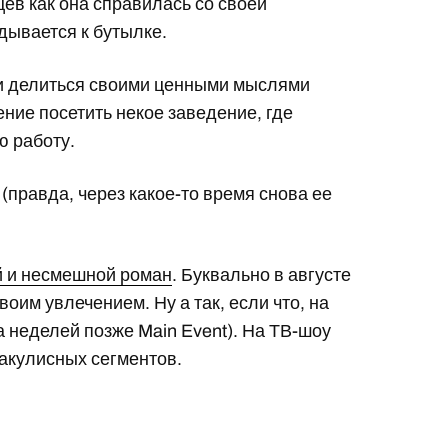
ев как она справилась со своей
дывается к бутылке.
 и делиться своими ценными мыслями
ние посетить некое заведение, где
ю работу.
 (правда, через какое-то время снова ее
 и несмешной роман
. Буквально в августе
оим увлечением. Ну а так, если что, на
 а неделей позже Main Event). На ТВ-шоу
закулисных сегментов.