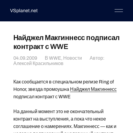
VSplanet.net
Найджел Макгиннесс подписал
контракт с WWE
04.09.2009
В
WWE
,
Новости
Автор:
Алексей Красильников
Как сообщается в специальном релизе Ring of
Honor, звезда промоушна
Найджел Макгиннесс
подписал контракт с WWE
На данный момент это не окончательный
контракт на выступления, а пока что некое
соглашение о намерениях. Макгиннесс — как и