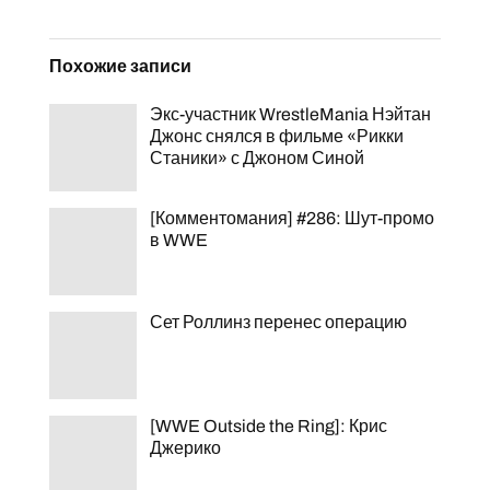
Похожие записи
Экс-участник WrestleMania Нэйтан
Джонс снялся в фильме «Рикки
Станики» с Джоном Синой
[Комментомания] #286: Шут-промо
в WWE
Сет Роллинз перенес операцию
[WWE Outside the Ring]: Крис
Джерико