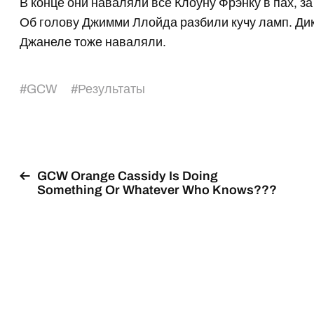
В конце они наваляли все Клоуну Фрэнку в пах, з
Об голову Джимми Ллойда разбили кучу ламп. Д
Джанеле тоже наваляли.
#
GCW
#
Результаты
GCW Orange Cassidy Is Doing
Something Or Whatever Who Knows???