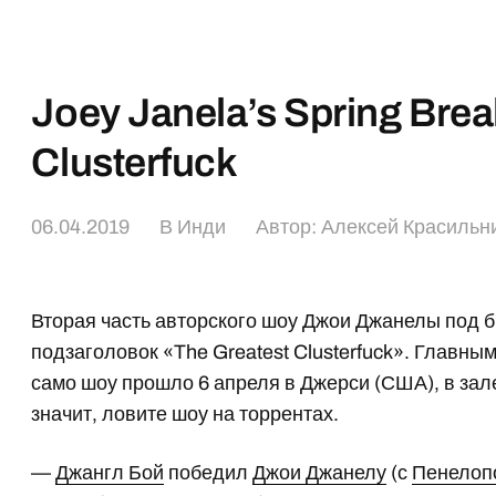
Joey Janela’s Spring Brea
Clusterfuck
06.04.2019
В
Инди
Автор:
Алексей Красильн
Вторая часть авторского шоу Джои Джанелы под 
подзаголовок «The Greatest Clusterfuck». Главны
само шоу прошло 6 апреля в Джерси (США), в зале 
значит, ловите шоу на торрентах.
—
Джангл Бой
победил
Джои Джанелу
(с
Пенелоп