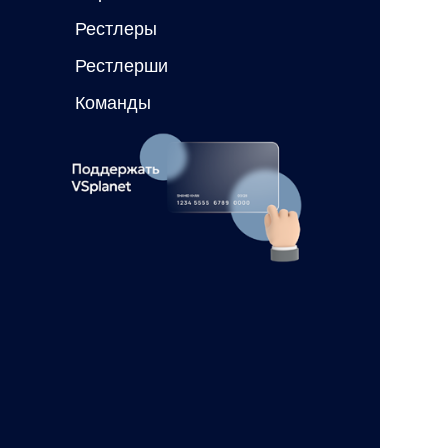
Рестлеры
Рестлерши
Команды