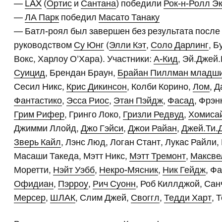
—
LAX
(
Ортис
и
Сантана
) победили
Рок-н-Ролл Э
—
ЛА Парк
победил
Масато Танаку
— Батл-роял был завершен без результата после
руководством
Су Юнг
(
Элли Кэт
,
Соло Дарлинг
, 
Вокс, Харлоу О’Хара). Участники:
А-Кид
, Эй.Джей.
Суицид
, Брендан Браун,
Брайан Пиллман младш
Сесил Никс,
Крис Дикинсон
, Колби Корино,
Лом
, 
Фантастико
,
Эсса Риос
,
Этан Пэйдж
,
Фасад
, Фрэн
Грим Рифер
, Гринго Локо,
Гризли Редвуд
,
Хомиса
Джимми Ллойд,
Джо Гэйси
,
Джои Райан
,
Джей.Ти.
Зверь Кайл
, Лэнс Люд, Логан Стант, Лукас Райли
Масаши Такеда, Мэтт Никс,
Мэтт Тремонт
,
Максве
Моретти,
Нэйт Уэбб
,
Некро-Мясник
,
Ник Гейдж
, Ф
Офидиан
,
Пэрроу
,
Рич Суонн
, Роб Киллджой, Сан
Мерсер
,
ШЛАК
, Слим Джей,
Своггл
,
Тедди Харт
, 