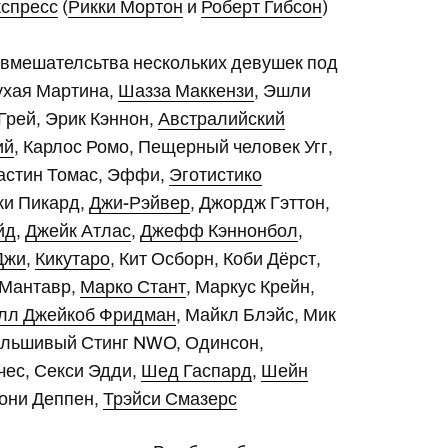
кспресс
(
Рикки Мортон
и
Роберт Гибсон
)
 вмешателсьтва нескольких девушек под
Бухая Мартина,
Шазза Маккензи
, Эшли
Грей, Эрик Кэннон,
Австралийский
ий
, Карлос Ромо, Пещерный человек Угг,
Дастин Томас, Эффи,
Эготистико
ки Пикард,
Джи-Рэйвер
, Джордж Гэттон,
йд
,
Джейк Атлас
,
Джефф Кэннонбол
,
Джи
,
Кикутаро
, Кит Осборн, Коби Дёрст,
, Мантавр,
Марко Стант
, Маркус Крейн,
лл Джейкоб Фридман
, Майкл Блэйс, Мик
альшивый Стинг NWO, Одинсон,
чес, Секси Эдди,
Шед Гаспард
,
Шейн
Тони Деппен,
Трэйси Смазерс