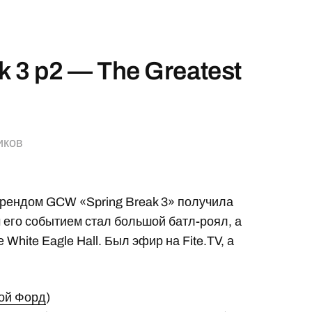
k 3 p2 — The Greatest
иков
брендом GCW «Spring Break 3» получила
м его событием стал большой батл-роял, а
White Eagle Hall. Был эфир на Fite.TV, а
ой Форд
)