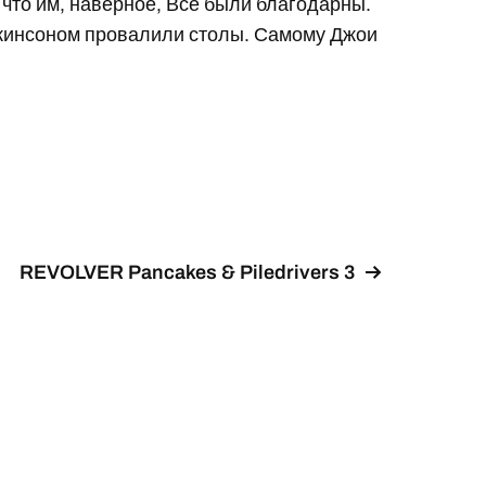
а что им, наверное, Все были благодарны.
икинсоном провалили столы. Самому Джои
REVOLVER Pancakes & Piledrivers 3