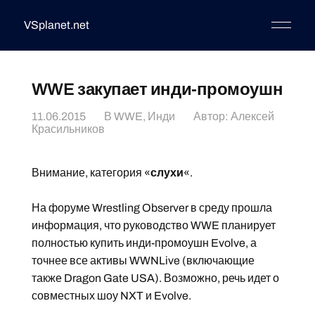
VSplanet.net
WWE закупает инди-промоушн
11.06.2015
В
WWE
,
Инди
Автор:
Алексей
Красильников
Внимание, категория «
слухи
«.
На форуме Wrestling Observer в среду прошла
информация, что руководство WWE планирует
полностью купить инди-промоушн Evolve, а
точнее все активы WWNLive (включающие
также Dragon Gate USA). Возможно, речь идет о
совместных шоу NXT и Evolve.