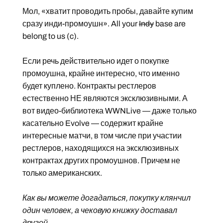
Мол, «хватит проводить пробы, давайте купим
сразу инди-промоушн». All your
Indy
base are
belong to us (c).
Если речь действительно идет о покупке
промоушна, крайне интересно, что именно
будет куплено. Контракты рестлеров
естественно НЕ являются эксклюзивными. А
вот видео-библиотека WWNLive — даже только
касательно Evolve — содержит крайне
интересные матчи, в том числе при участии
рестлеров, находящихся на эксклюзивных
контрактах других промоушнов. Причем не
только американских.
Как вы можете догадаться, покупку клянчил
один человек, а чековую книжку доставал
другой.