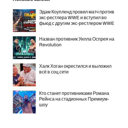
Эдам Коупленд провел матч против
экс-рестлера WWE и вступил во
фьюд с другим экс-рестлером WWE
Назван противник Уилла Оспрея на
Revolution
Халк Хоган окрестился и выложил
всё в соц.сети
Кто станет противниками Романа
Рейнса на стадионных Премиум-
шоу