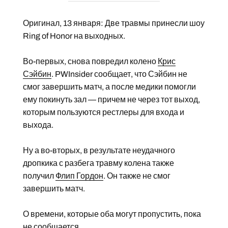
Оригинал, 13 января: Две травмы принесли шоу
Ring of Honor на выходных.
Во-первых, снова повредил колено
Крис
Сэйбин
. PWInsider сообщает, что Сэйбин не
смог завершить матч, а после медики помогли
ему покинуть зал — причем не через тот выход,
которым пользуются рестлеры для входа и
выхода.
Ну а во-вторых, в результате неудачного
дропкика с разбега травму колена также
получил
Флип Гордон
. Он также не смог
завершить матч.
О времени, которые оба могут пропустить, пока
не сообщается.