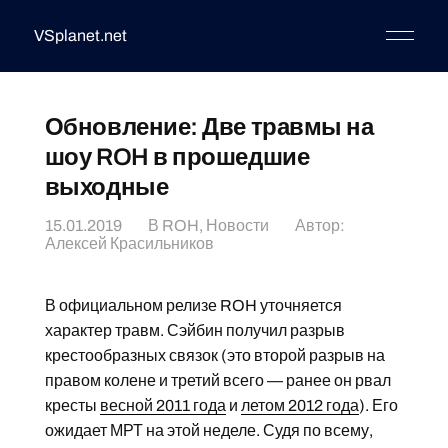
VSplanet.net
Обновление: Две травмы на
шоу ROH в прошедшие
выходные
15.01.2019
В
ROH
,
Новости
Автор:
Алексей Красильников
В официальном релизе ROH уточняется
характер травм. Сэйбин получил разрыв
крестообразных связок (это второй разрыв на
правом колене и третий всего — ранее он рвал
кресты
весной 2011 года
и
летом 2012 года
). Его
ожидает МРТ на этой неделе. Судя по всему,