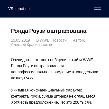
VSplanet.net
Ронда Роузи оштрафована
15.03.2019
В
WWE
,
Новости
Автор:
Алексей Красильников
Очевидно сюжетное сообщение с сайта WWE.
Ронда Роузи
оштрафована за
непрофессиональное поведение в понедельник
на
шоу RAW
.
Учитывая конфиденциальный характер
контракта Роузи, сумма штрафа не оглашается.
Хотя есть предположение, что это 200 тысяч.