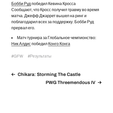
Бобби Руд
победил Кевина Кросса
Сообщают, что Кросс получил травму во время
матча. Джефф Джаррет вышел на ринг и
поблагодарил всех за поддержку. Бобби Руд
прервал его.
Матч турнира за Глобальное чемпионство:
Ник Алдис
победил
Конго Конга
#
GFW
#
Результаты
Chikara: Storming The Castle
PWG Threemendous IV