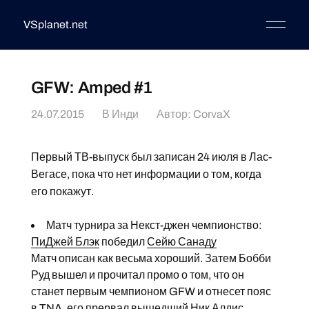
VSplanet.net
GFW: Amped #1
24.07.2015
В
Инди
Автор:
CorvaX
Первый ТВ-выпуск был записан 24 июля в Лас-
Вегасе, пока что нет информации о том, когда
его покажут.
Матч турнира за Некст-джен чемпионство:
ПиДжей Блэк
победил
Сейю Санаду
Матч описан как весьма хороший. Затем Бобби
Руд вышел и прочитал промо о том, что он
станет первым чемпионом GFW и отнесет пояс
в TNA, его прервал вышедший Ник Алдис.