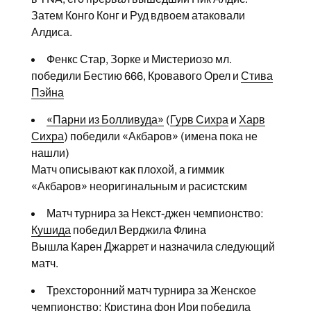
Затем Конго Конг и Руд вдвоем атаковали
Алдиса.
Фенкс Стар, Зорке и Мистериозо мл.
победили Бестию 666, Кровавого Орел и
Стива
Пэйна
«Парни из Болливуда»
(
Гурв Сихра
и
Харв
Сихра
) победили «Акбаров» (имена пока не
нашли)
Матч описывают как плохой, а гиммик
«Акбаров» неоригинальным и расистским
Матч турнира за Некст-джен чемпионство:
Кушида
победил Верджила Флина
Вышла Карен Джаррет и назначила следующий
матч.
Трехсторонний матч турнира за Женское
чемпионство:
Кристина фон Ири
победила