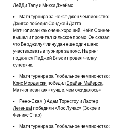
ЛейДи Тапу
и
Микки Джеймс
Матч турнира за Некст-джен чемпионство:
Джигсо
победил
Сонджей Датта
Матч описан как очень хороший. Чейл Соннен
вышел и прочитал хильское промо. Он сказал,
что Верджилу Флину дан еще один шанс
участваовать в турнире за пояс. На ринг
поднялся ПиДжей Блэк и провел Филну
суперкик.
Матч турнира за Глобальное чемпионство:
Крис Мордетски
победил
Брайан Майерса
.
Матч описан как «лучше, чем ожидалось»
Рено-Скам
[(
Адам Торнстоу
и
Ластер
Легенда
] победили «Лос Лучас» (Зокре и
Феникс Стар)
Матч турнира за Глобальное чемпионство: