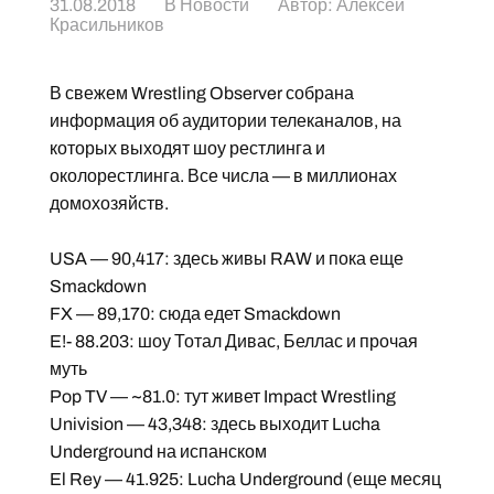
31.08.2018
В
Новости
Автор:
Алексей
Красильников
В свежем Wrestling Observer собрана
информация об аудитории телеканалов, на
которых выходят шоу рестлинга и
околорестлинга. Все числа — в миллионах
домохозяйств.
USA — 90,417: здесь живы RAW и пока еще
Smackdown
FX — 89,170: сюда едет Smackdown
E!- 88.203: шоу Тотал Дивас, Беллас и прочая
муть
Pop TV — ~81.0: тут живет Impact Wrestling
Univision — 43,348: здесь выходит Lucha
Underground на испанском
El Rey — 41.925: Lucha Underground (еще месяц