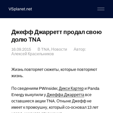
VSplanet.net
Джефф Джарретт продал свою
долю TNA
16.09.2015
В
TNA
,
Новости
Автор:
Алексей Красильников
Жизнь повторяет сюжеты, которые повторяют
жизнь.
По сведениям PWInsider,
Дикси Картер
и Panda
Energy выкупили у
Джеффа Джарретта
все
оставшиеся акции TNA. Отныне Джефф не
имеет к промоушну, который со-основал 13 лет