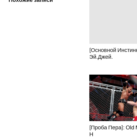
Похожие записи
[Основной Инстинк
Эй.Джей.
[Проба Пера]: Old 
H