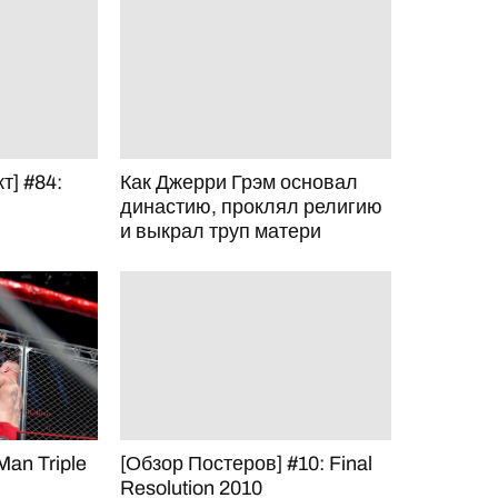
т] #84:
Как Джерри Грэм основал
династию, проклял религию
и выкрал труп матери
Man Triple
[Обзор Постеров] #10: Final
Resolution 2010