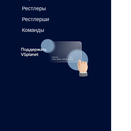
Рестлеры
Рестлерши
Команды