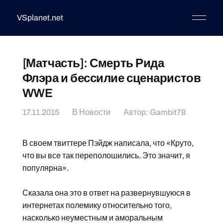
VSplanet.net
[Матчасть]: Смерть Рида
Флэра и бессилие сценаристов
WWE
17.11.2015
В
Новости
Автор:
Gambit78
В своем твиттере Пэйдж написала, что «Круто,
что вы все так переполошились. Это значит, я
популярна».
Сказала она это в ответ на развернувшуюся в
интернетах полемику относительно того,
насколько неуместным и аморальным