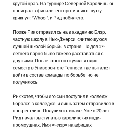
крутой нрав. На турнире Северной Каролины он
проиграл в финале, его противник в шутку
крикнул: “Whoo!”, и Рид побил его.
Позже Рик отправил сына в академию Блэр,
частную школу в Нью-Джерси, считающуюся
лучшей школой борьбы в стране. Но для 17-
летнего парня было тяжело расставаться с
друзьями. После этого он отучился один
семестр в Университете Теннеси, где пытался
войти в состав команды по борьбе, но не
получилось.
Рик хотел, чтобы его сын поступил в колледж,
боролся в колледже, и лишь затем отправился в
про-рестлинг. Получилось иначе. Уже в 20 лет
Рид начал выступать в каролинских инди-
промоушнах. Имя «Флэр» на афишах