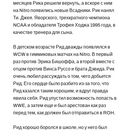
месяцев Рика решили вернуть, а вскоре с ним
на Nitro появились новые Всадники. Рик нанял
Ти. Джея. Яворского, трехкратного чемпиона
NCAA и обладателя Трофея Ходжа 1995 года, в
качестве тренера для сына.
В детском возрасте Рид дважды появлялся в
WCW в гиммиковых матчах на Nitro. В первый
раз против Эрика Бишоффа, а второй вместе с
отцом против Винса Руссо и брата Дэвида. Рик
очень любил рассуждать о том, чего добьется
Рид. Его сердце было разбито из-за того, что
Рид казался таким хорошим, и вдруг правда
явила себя. Рид упустил возможность попасть в
WWE, а затем еще и был арестован как раз
перед тем, как должен был отправиться в ROH.
Рид хорошо боролся в школе, но у него был