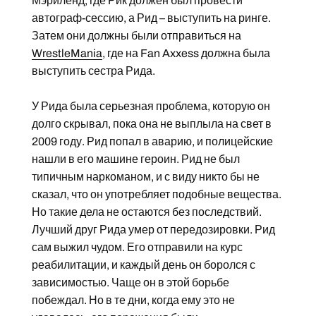
Мэриленд, где Рик должен был провести
автограф-сессию, а Рид – выступить на ринге.
Затем они должны были отправиться на
WrestleMania
, где на Fan Axxess должна была
выступить сестра Рида.
У Рида была серьезная проблема, которую он
долго скрывал, пока она не выплыла на свет в
2009 году. Рид попал в аварию, и полицейские
нашли в его машине героин. Рид не был
типичным наркоманом, и с виду никто бы не
сказал, что он употребляет подобные вещества.
Но такие дела не остаются без последствий.
Лучший друг Рида умер от передозировки. Рид
сам выжил чудом. Его отправили на курс
реабилитации, и каждый день он боролся с
зависимостью. Чаще он в этой борьбе
побеждал. Но в те дни, когда ему это не