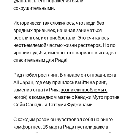
удавалось, его поражения были
сокрушительными.
Исторически так сложилось, что люди без
вредных привычек, начиная заниматься
рестлингом, их приобретали. Это считалось
неотъемлемой частью жизни рестлеров. Но по
иронии судьбы, именно этот вариант выглядел
спасительным для Рида!
Рид любил рестлинг. В январе он отправился в
All Japan, где ему
пришлось выйти на ринг
,
заменив отца (у Рика
возникли проблемы с
ногой
) в командном матче с Кейджи Муто против
Сейи Санады и Татсуми Фуджинами.
С каждым разом он чувствовал себя на ринге
комфортнее. 15 марта Рида пустили даже в