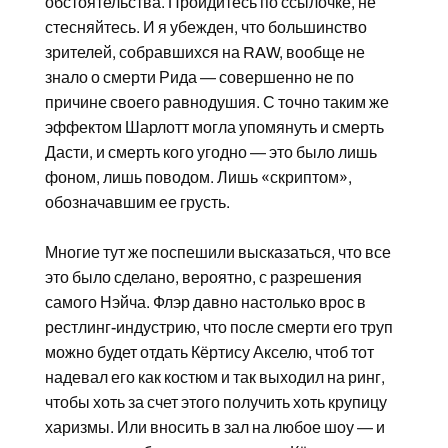
обстоятельства. Пройдитесь по ссылочке, не
стесняйтесь. И я убежден, что большинство
зрителей, собравшихся на RAW, вообще не
знало о смерти Рида — совершенно не по
причине своего равнодушия. С точно таким же
эффектом Шарлотт могла упомянуть и смерть
Дасти, и смерть кого угодно — это было лишь
фоном, лишь поводом. Лишь «скриптом»,
обозначавшим ее грусть.
Многие тут же поспешили высказаться, что все
это было сделано, вероятно, с разрешения
самого Нэйча. Флэр давно настолько врос в
рестлинг-индустрию, что после смерти его труп
можно будет отдать Кёртису Акселю, чтоб тот
надевал его как костюм и так выходил на ринг,
чтобы хоть за счет этого получить хоть крупицу
харизмы. Или вносить в зал на любое шоу — и