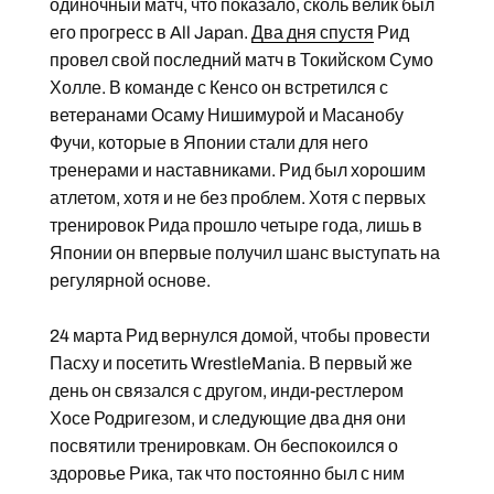
одиночный матч, что показало, сколь велик был
его прогресс в All Japan.
Два дня спустя
Рид
провел свой последний матч в Токийском Сумо
Холле. В команде с Кенсо он встретился с
ветеранами Осаму Нишимурой и Масанобу
Фучи, которые в Японии стали для него
тренерами и наставниками. Рид был хорошим
атлетом, хотя и не без проблем. Хотя с первых
тренировок Рида прошло четыре года, лишь в
Японии он впервые получил шанс выступать на
регулярной основе.
24 марта Рид вернулся домой, чтобы провести
Пасху и посетить WrestleMania. В первый же
день он связался с другом, инди-рестлером
Хосе Родригезом, и следующие два дня они
посвятили тренировкам. Он беспокоился о
здоровье Рика, так что постоянно был с ним