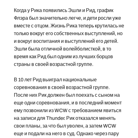
Когда у Рика появились Эшли и Рид, график
Флэра был значительно легче, и дети росли уже
вместе с отцом. Жизнь Рика теперь крутилась не
только вокруг его собственных выступлений, но
и вокруг воспитания и выступлений его детей.
Эшли была отличной волейболисткой, в то
время как Рид был одним из лучших борцов
страны в своей возрастной группе.
В 10 лет Рид выиграл национальные
соревнования в своей возрастной группе.
После них Рик должен был поехать с сыном на
еще одни соревнования, и в последний момент
ему позвонили из WCW с требованием явиться
на записи для Thunder. Рик отказался менять
свои планы, за что был уволен, а затем WCW
еще и подали на него в суд. Однако через пару