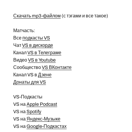
Скачать mp3-файлом
(с тэгами и все такое)
Матчасть:
Все
подкасты VS
Чат
VS в дискорде
Канал
VS в Телеграме
Видео
VS в Youtube
Сообщество
VS ВКонтакте
Канал VS в
Дзене
Донаты для VS
VS-Подкасты
VS на
Apple Podcast
VS на
Spotify
VS на
Яндекс-Музыке
VS на
Google-Подкастах