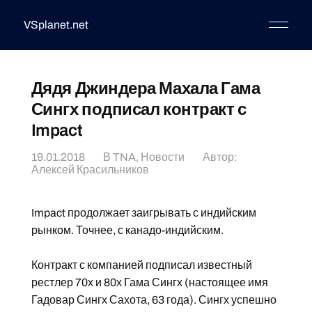
VSplanet.net
Дядя Джиндера Махала Гама
Сингх подписал контракт с
Impact
19.01.2018
В
TNA
,
Новости
Автор:
Алексей Красильников
Impact продолжает заигрывать с индийским
рынком. Точнее, с канадо-индийским.
Контракт с компанией подписал известный
рестлер 70х и 80х Гама Сингх (настоящее имя
Гадовар Сингх Сахота, 63 года). Сингх успешно