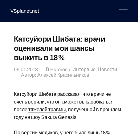
VSplanet.net
Катсуйори Шибата: врачи
оценивали мои шансы
выжить в 18%
05.01.2018
В
Puroresu
,
Интервью
,
Новости
Автор:
Алексей Красильников
Катсуйори Шибата
рассказал, что врачи не
очень верили, что он сможет выкарабкаться
после
тяжелой травмы
, полученной в прошлом
году на шоу
Sakura Genesis
.
По версии медиков, у него было лишь 18%