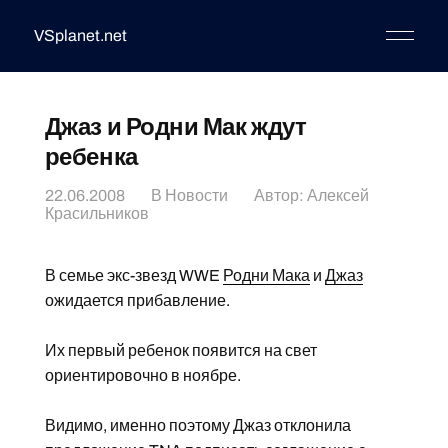
VSplanet.net
Джаз и Родни Мак ждут
ребенка
22.06.2008
В
Новости
Автор:
Алексей
Красильников
В семье экс-звезд WWE
Родни Мака
и
Джаз
ожидается прибавление.
Их первый ребенок появится на свет
ориентировочно в ноябре.
Видимо, именно поэтому Джаз отклонила