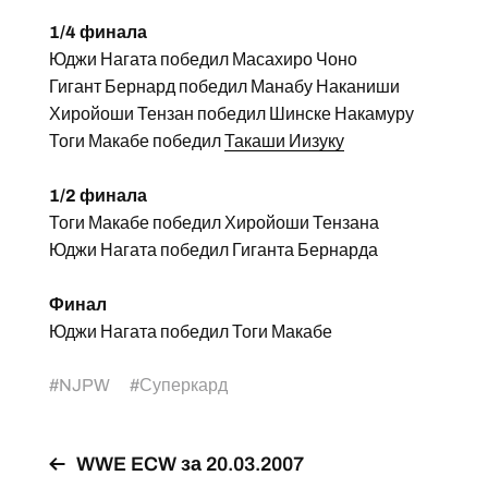
1/4 финала
Юджи Нагата победил Масахиро Чоно
Гигант Бернард победил Манабу Наканиши
Хиройоши Тензан победил Шинске Накамуру
Тоги Макабе победил
Такаши Иизуку
1/2 финала
Тоги Макабе победил Хиройоши Тензана
Юджи Нагата победил Гиганта Бернарда
Финал
Юджи Нагата победил Тоги Макабе
#
NJPW
#
Суперкард
WWE ECW за 20.03.2007