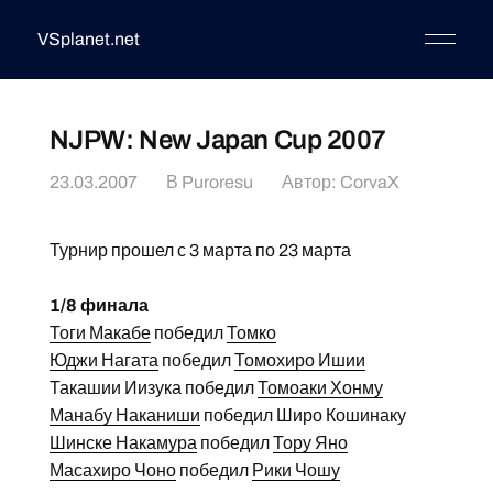
VSplanet.net
NJPW: New Japan Cup 2007
23.03.2007
В
Puroresu
Автор:
CorvaX
Турнир прошел с 3 марта по 23 марта
1/8 финала
Тоги Макабе
победил
Томко
Юджи Нагата
победил
Томохиро Ишии
Такашии Иизука победил
Томоаки Хонму
Манабу Наканиши
победил Широ Кошинаку
Шинске Накамура
победил
Тору Яно
Масахиро Чоно
победил
Рики Чошу