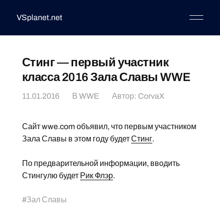
VSplanet.net
Стинг — первый участник
класса 2016 Зала Славы WWE
11.01.2016
В
WWE
Автор:
CorvaX
Сайт wwe.com объявил, что первым участником
Зала Славы в этом году будет
Стинг
.
По предварительной информации, вводить
Стингулю будет
Рик Флэр
.
#
Зал Славы