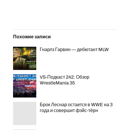
Похожие записи
Гнарлз Гарвин — дебютант MLW
VS-Подкаст 242: Обзор
WrestleMania 35
Брок Леснар остается в WWE на 3
года и совершит фэйс-тёрн