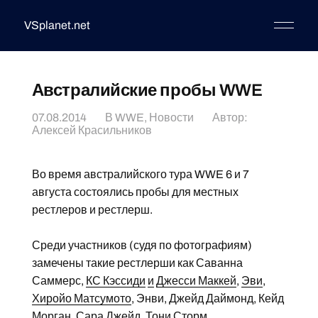
VSplanet.net
Австралийские пробы WWE
07.08.2014
В
WWE
,
Новости
Автор:
Алексей Красильников
Во время австралийского тура WWE 6 и 7
августа состоялись пробы для местных
рестлеров и рестлерш.
Среди участников (судя по фотографиям)
замечены такие рестлерши как Саванна
Саммерс,
КС Кэссиди
и
Джесси Маккей
,
Эви
,
Хиройо Матсумото
, Энви, Джейд Даймонд, Кейд
Морган, Сара Джейд,
Тони Сторм