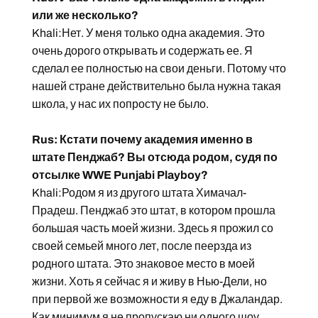
или же несколько?
Khali:Нет. У меня только одна академия. Это
очень дорого открывать и содержать ее. Я
сделал ее полностью на свои деньги. Потому что
нашей стране действительно была нужна такая
школа, у нас их попросту не было.
Rus: Кстати почему академия именно в
штате Пенджаб? Вы отсюда родом, судя по
отсылке WWE Punjabi Playboy?
Khali:Родом я из другого штата Химачал-
Прадеш. Пенджаб это штат, в котором прошла
большая часть моей жизни. Здесь я прожил со
своей семьей много лет, после пеерзда из
родного штата. Это знаковое место в моей
жизни. Хоть я сейчас я и живу в Нью-Дели, но
при первой же возможности я еду в Джаландар.
Как минимум я не пропускаю ни одного шоу