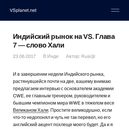
VSplanet.net
Индийский рынок на VS. Глава
7 — слово Хали
23.06.2017
В
Инди
Автор:
Rusi@
И в завершении недели Индийского рынка,
растянувшейся почти на две, вашему внимаю
предлагаем интервью с основателем академии
CWE, ее главным тренером, руководителем и
бывшим чемпионом мира WWE в тяжелом весе
Великаном Хали
. Простите великодушно, если
что-то недопонял и чуть не так перевел, но его
английский акцент похлеще моего будет. Да и я