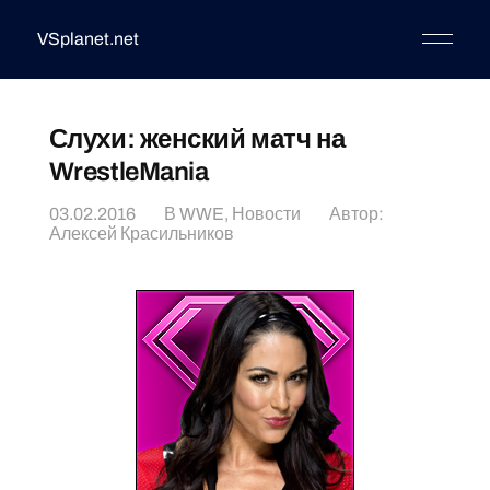
VSplanet.net
Слухи: женский матч на
WrestleMania
03.02.2016
В
WWE
,
Новости
Автор:
Алексей Красильников