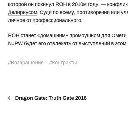
которой он покинул ROH в 2010м году, — конфли
Делириусом
. Судя по всему, противоречия или у
личное от профессионального.
ROН станет «домашним» промоушном для Омеги н
NJPW будет его отвлекать от выступлений в этом
#
Возвращения
#
Контракты
Dragon Gate: Truth Gate 2016