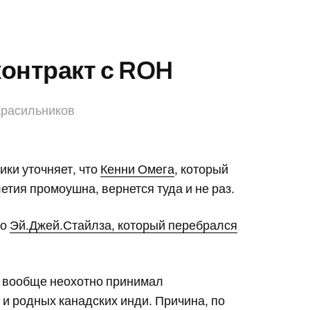
контракт с ROH
Красильников
ики уточняет, что
Кенни Омега
, который
летия промоушна, вернется туда и не раз.
то
Эй.Джей.Стайлза, который перебрался
и вообще неохотно принимал
и родных канадских инди. Причина, по