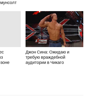
 мунсолт
ес
Джон Сина: Ожидаю и
вз
требую враждебной
езоне
аудитории в Чикаго