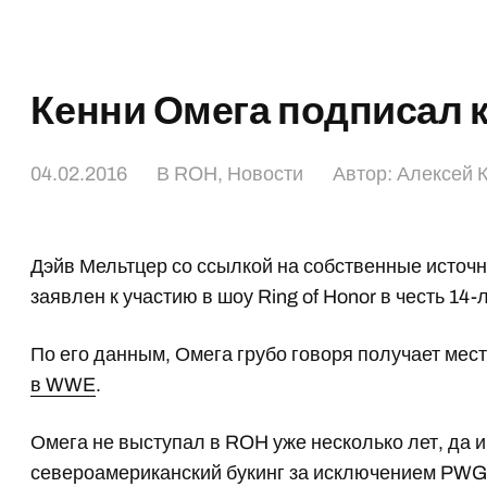
Кенни Омега подписал 
04.02.2016
В
ROH
,
Новости
Автор:
Алексей 
Дэйв Мельтцер со ссылкой на собственные источн
заявлен к участию в шоу Ring of Honor в честь 14-
По его данным, Омега грубо говоря получает мес
в WWE
.
Омега не выступал в ROH уже несколько лет, да 
североамериканский букинг за исключением PWG 