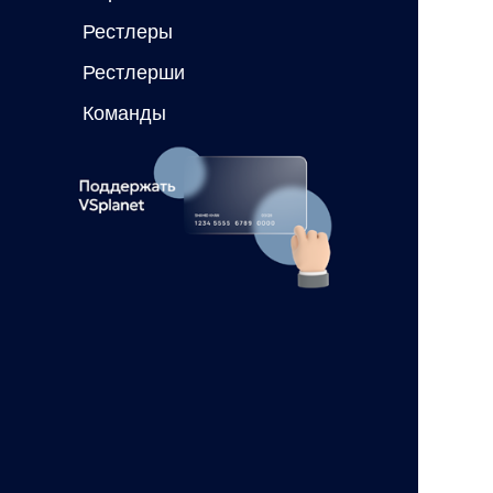
Рестлеры
Рестлерши
Команды