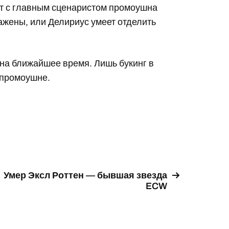
кт с главным сценаристом промоушна
лажены, или Делириус умеет отделить
а ближайшее время. Лишь букинг в
 промоушне.
Умер Эксл Роттен — бывшая звезда
ECW