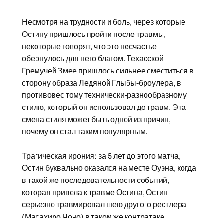
Несмотря на трудности и боль, через которые
Остину пришлось пройти после травмы,
некоторые говорят, что это несчастье
обернулось для него благом. Техасской
Гремучей Змее пришлось сильнее сместиться в
сторону образа Ледяной Глыбы-броулера, в
противовес тому технически-разнообразному
стилю, который он использовал до травм. Эта
смена стиля может быть одной из причин,
почему он стал таким популярным.
Трагическая ирония: за 5 лет до этого матча,
Остин буквально оказался на месте Оуэна, когда
в такой же последовательности событий,
которая привела к травме Остина, Остин
серьезно травмировал шею другого рестлера
(
Масахиро Чоно
) в таком же контратаке