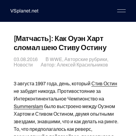
VSplanet.net
[Матчасть]: Как Оуэн Харт
сломал шею Стиву Остину
03.08.2016
В
WWE
,
Авторские рубрики
,
Новости
Автор:
Алексей Красильников
3 августа 1997 года, день, который
Стив Остин
не забудет никогда. Противостояние за
Интерконтинентальное Чемпионство на
Summerslam
было выстроено между Оуэном
Хартом и Стивом Остином, двумя опытными
звездами, знавшими, что и как делать на ринге.
То, что предполагалось как реверс,