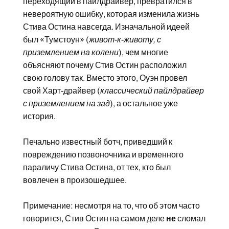
переходящий в пайлдрайвер, превратился в
невероятную ошибку, которая изменила жизнь
Стива Остина навсегда. Изначальной идеей
был «Тумстоун» (
живот-к-животу, с
приземлением на колени
), чем многие
объясняют почему Стив Остин расположил
свою голову так. Вместо этого, Оуэн провел
свой Харт-драйвер (
классический пайлдрайвер
с приземлением на зад
), а остальное уже
история.
Печально известный ботч, приведший к
повреждению позвоночника и временного
параличу Стива Остина, от тех, кто был
вовлечен в произошедшее.
Примечание: несмотря на то, что об этом часто
говорится, Стив Остин на самом деле
не
сломал