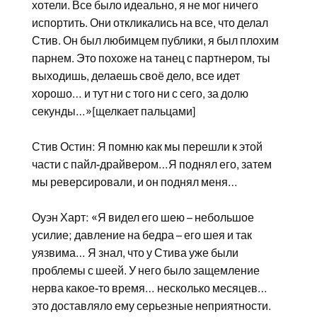
хотели. Все было идеально, я не мог ничего
испортить. Они откликались на все, что делал
Стив. Он был любимцем публики, я был плохим
парнем. Это похоже на танец с партнером, ты
выходишь, делаешь своё дело, все идет
хорошо… и тут ни с того ни с сего, за долю
секунды…»[щелкает пальцами]
Стив Остин: Я помню как мы перешли к этой
части с пайл-драйвером…Я поднял его, затем
мы реверсировали, и он поднял меня…
Оуэн Харт: «Я видел его шею – небольшое
усилие; давление на бедра – его шея и так
уязвима… Я знал, что у Стива уже были
проблемы с шеей. У него было защемление
нерва какое-то время… несколько месяцев…
это доставляло ему серьезные неприятности.